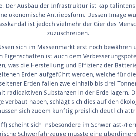
. Der Ausbau der Infrastruktur ist kapitalinten
eine ökonomische Antriebsform. Dessen Image w
asskandal ist jedoch vielmehr der Gier des Mens
zuzuschreiben.
üssen sich im Massenmarkt erst noch bewähren 
en Eigenschaften ist auch dem Verbesserungspote
en, was die Herstellung und Effizienz der Batteri
ltenen Erden aufgeführt werden, welche für die B
tener Erden fallen zweieinhalb bis drei Tonnen 
mit radioaktiven Substanzen in der Erde lagern. 
e verbaut haben, schlägt sich dies auf den ökol
ssen sich zudem künftig preislich deutlich attr
off) scheint sich insbesondere im Schwerlast-/Fe
trische Schwerfahrzeuge müsste eine überdimensi