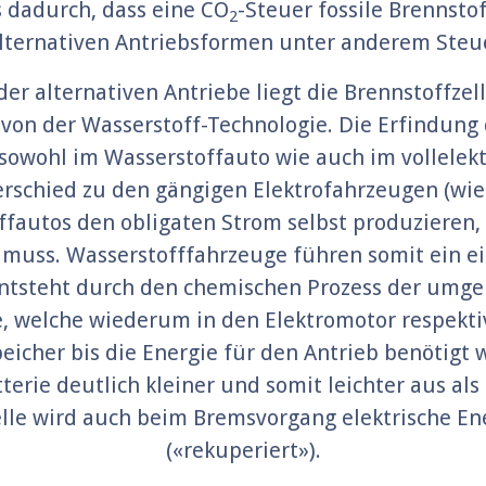
s dadurch, dass eine CO
-Steuer fossile Brennsto
2
lternativen Antriebsformen unter anderem Steue
r alternativen Antriebe liegt die Brennstoffzell
 von der Wasserstoff-Technologie. Die Erfindung 
 sowohl im Wasserstoffauto wie auch im vollele
schied zu den gängigen Elektrofahrzeugen (wie
fautos den obligaten Strom selbst produzieren, d
muss. Wasserstofffahrzeuge führen somit ein eig
r entsteht durch den chemischen Prozess der umge
, welche wiederum in den Elektromotor respektive
eicher bis die Energie für den Antrieb benötigt w
tterie deutlich kleiner und somit leichter aus als
lle wird auch beim Bremsvorgang elektrische Ene
(«rekuperiert»).