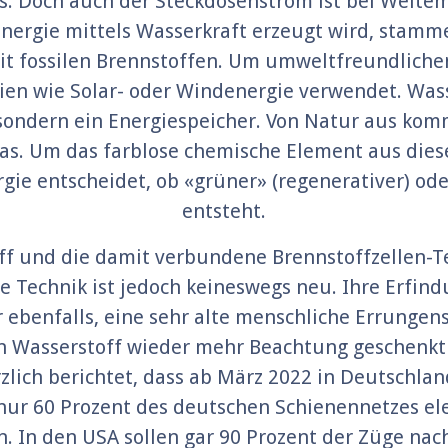
. Doch auch der Steckdosenstrom ist bei Weitem
Energie mittels Wasserkraft erzeugt wird, stamm
mit fossilen Brennstoffen. Um umweltfreundliche
en wie Solar- oder Windenergie verwendet. Wasse
sondern ein Energiespeicher. Von Natur aus ko
as. Um das farblose chemische Element aus dies
ie entscheidet, ob «grüner» (regenerativer) oder
entsteht.
off und die damit verbundene Brennstoffzellen-
 Technik ist jedoch keineswegs neu. Ihre Erfindu
r ebenfalls, eine sehr alte menschliche Errungens
un Wasserstoff wieder mehr Beachtung geschenkt w
zlich berichtet, dass ab März 2022 in Deutschla
r 60 Prozent des deutschen Schienennetzes elekt
in. In den USA sollen gar 90 Prozent der Züge nac