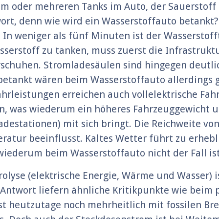
m oder mehreren Tanks im Auto, der Sauerstof
wort, denn wie wird ein Wasserstoffauto betankt
In weniger als fünf Minuten ist der Wasserstoff
serstoff zu tanken, muss zuerst die Infrastrukt
rschuhen. Stromladesäulen sind hingegen deutlic
sch betankt wären beim Wasserstoffauto allerdings
ahrleistungen erreichen auch vollelektrische Fah
in, was wiederum ein höheres Fahrzeuggewicht u
adestationen) mit sich bringt. Die Reichweite vo
atur beeinflusst. Kaltes Wetter führt zu erheb
wiederum beim Wasserstoffauto nicht der Fall ist
olyse (elektrische Energie, Wärme und Wasser) is
 Antwort liefern ähnliche Kritikpunkte wie bei
st heutzutage noch mehrheitlich mit fossilen Br