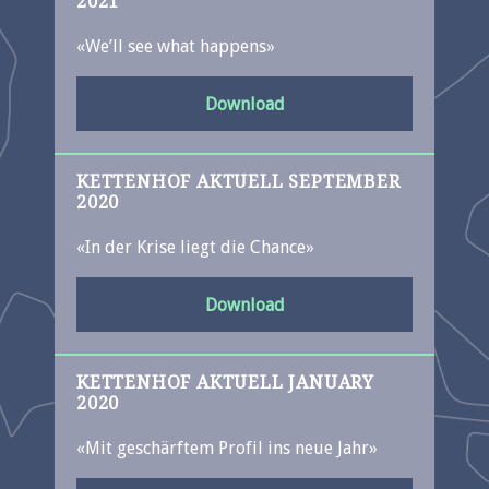
2021
«We’ll see what happens»
Download
KETTENHOF AKTUELL SEPTEMBER
2020
«In der Krise liegt die Chance»
Download
KETTENHOF AKTUELL JANUARY
2020
«Mit geschärftem Profil ins neue Jahr»